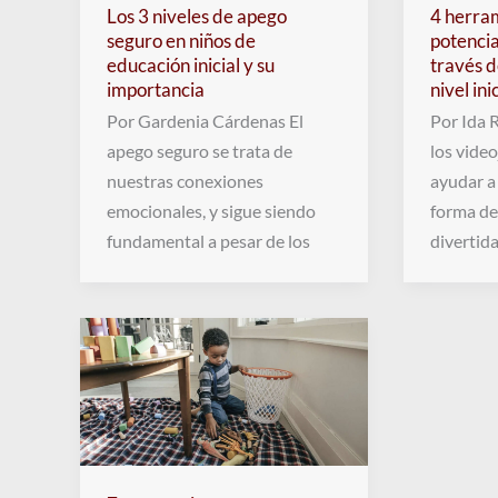
Los 3 niveles de apego
4 herra
seguro en niños de
potencia
educación inicial y su
través d
importancia
nivel ini
Por Gardenia Cárdenas El
Por Ida 
apego seguro se trata de
los vide
nuestras conexiones
ayudar a
emocionales, y sigue siendo
forma de
fundamental a pesar de los
divertid