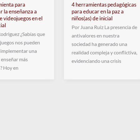
mienta para
4 herramientas pedagógicas
r la enseñanza a
para educar en la paz a
e videojuegos en el
niños(as) de inicial
cial
Por Juana Ruiz La presencia de
Rodriguez ¿Sabías que
antivalores en nuestra
ojuegos nos pueden
sociedad ha generado una
 implementar una
realidad compleja y conflictiva,
 enseñar más
evidenciando una crisis
a? Hoy en