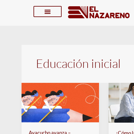
Skip
to
content
Educación inicial
Ayacucho avanza –
¿Cómo l