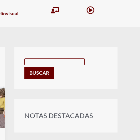
B
iovisual
u
s
c
a
r
BUSCAR
NOTAS DESTACADAS