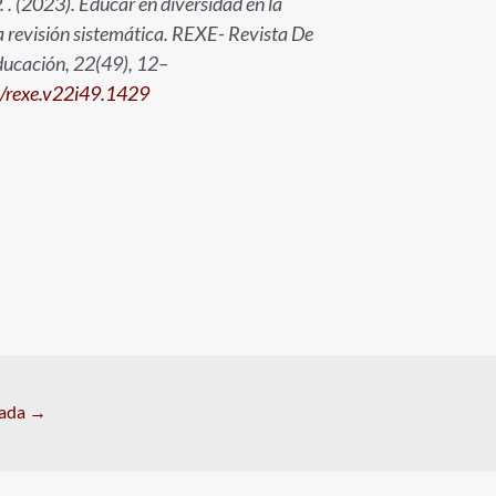
. . (2023). Educar en diversidad en la
a revisión sistemática. REXE- Revista De
ducación, 22(49), 12–
3/rexe.v22i49.1429
rada
→